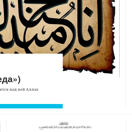
еда»)