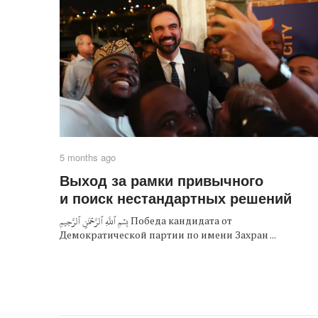
5 months ago
Выход за рамки привычного
и поиск нестандартных решений
بِسۡمِ ٱللَّهِ ٱلرَّحۡمَٰنِ ٱلرَّحِيمِ Победа кандидата от
Демократической партии по имени Захран ...