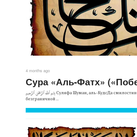
4 months ago
Сура «Аль-Фатх» («Поб
بِسۡمِ ٱللَّهِ ٱلرَّحۡمَٰنِ ٱلرَّحِيمِ Суляфа Шуман, аль-КудсДа смилостивится над ней Аллах
безграничной ...