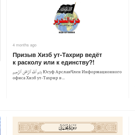
4 months ago
Призыв Хизб ут-Тахрир ведёт
к расколу или к единству?!
بِسۡمِ ٱللَّهِ ٱلرَّحۡمَٰنِ ٱلرَّحِيمِ Юсуф АрсланЧлен Информационного
офиса Хизб ут-Тахрир в ...