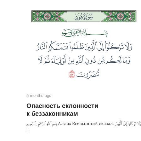
5 months ago
Опасность склонности
к беззаконникам
بِسۡمِ ٱللَّهِ ٱلرَّحۡمَٰنِ ٱلرَّحِيمِ Аллах Всевышний сказал: وَلَا تَرۡكَنُوٓاْ إِلَى ٱلَّذِينَ
...