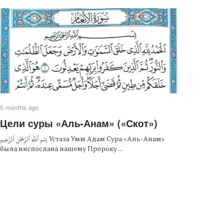
5 months ago
Цели суры «Аль-Анам» («Скот»)
بِسۡمِ ٱللَّهِ ٱلرَّحۡمَٰنِ ٱلرَّحِيمِ Устаза Умм Адам Сура «Аль-Анам»
была ниспослана нашему Пророку ...