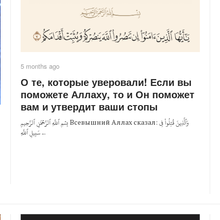
5 months ago
О те, которые уверовали! Если вы
поможете Аллаху, то и Он поможет
вам и утвердит ваши стопы
بِسۡمِ ٱللَّهِ ٱلرَّحۡمَٰنِ ٱلرَّحِيمِ Всевышний Аллах сказал: وَٱلَّذِينَ قُتِلُواْ فِي
سَبِيلِ ٱللَّهِ ...