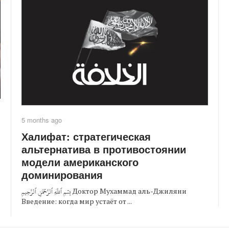
5 months ago
Халифат: стратегическая
альтернатива в противостоянии
модели американского
доминирования
بِسۡمِ ٱللَّهِ ٱلرَّحۡمَٰنِ ٱلرَّحِيمِ Доктор Мухаммад аль-Джиляни
Введение: когда мир устаёт от ...