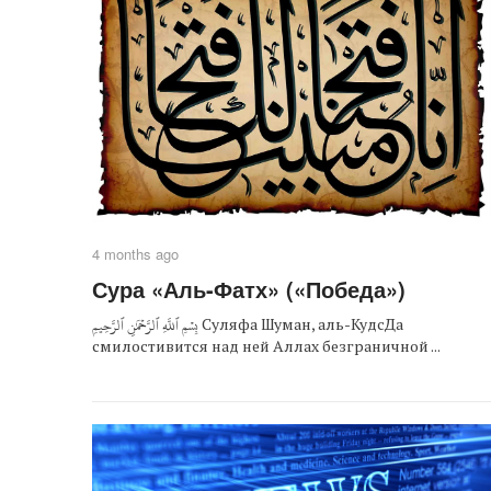
4 months ago
Сура «Аль-Фатх» («Победа»)
بِسۡمِ ٱللَّهِ ٱلرَّحۡمَٰنِ ٱلرَّحِيمِ Суляфа Шуман, аль-КудсДа
смилостивится над ней Аллах безграничной ...