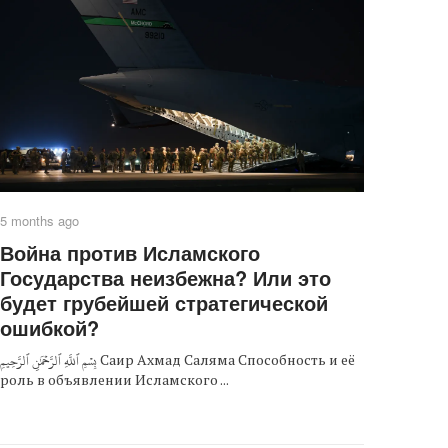
5 months ago
Война против Исламского
Государства неизбежна? Или это
будет грубейшей стратегической
ошибкой?
بِسۡمِ ٱللَّهِ ٱلرَّحۡمَٰنِ ٱلرَّحِيمِ Саир Ахмад Саляма Способность и её
роль в объявлении Исламского ...