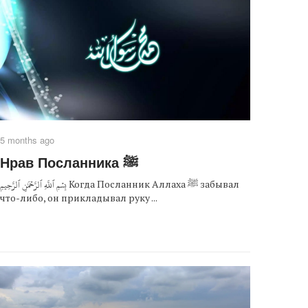
5 months ago
Нрав Посланника ﷺ
بِسۡمِ ٱللَّهِ ٱلرَّحۡمَٰنِ ٱلرَّحِيمِ Когда Посланник Аллаха ﷺ забывал
что-либо, он прикладывал руку ...