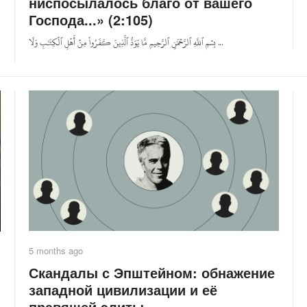
ниспосылалось благо от вашего
Господа...» (2:105)
بِسۡمِ ٱللَّهِ ٱلرَّحۡمَٰنِ ٱلرَّحِيمِ مَّا يَوَدُّ ٱلَّذِينَ كَفَرُواْ مِنۡ أَهۡلِ ٱلۡكِتَٰبِ وَلَا ...
5 months ago
Скандалы с Эпштейном: обнажение
западной цивилизации и её
правящей элиты