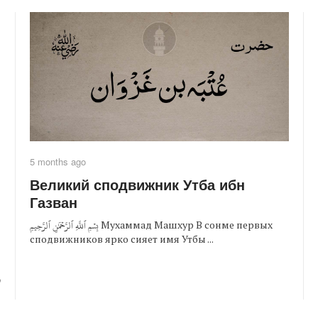
5 months ago
Великий сподвижник Утба ибн
Газван
بِسۡمِ ٱللَّهِ ٱلرَّحۡمَٰنِ ٱلرَّحِيمِ Мухаммад Машхур В сонме первых
сподвижников ярко сияет имя Утбы ...