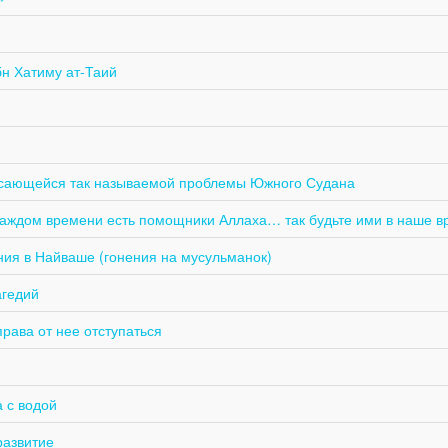
бн Хатиму ат-Таий
касающейся так называемой проблемы Южного Судана
 каждом времени есть помощники Аллаха… так будьте ими в наше в
ия в Найваше (гонения на мусульманок)
агедий
рава от нее отступаться
а с водой
развитие