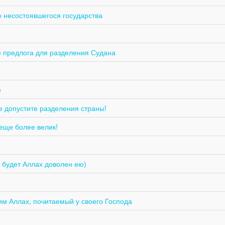
 несостоявшегося государства
е предлога для разделения Судана
е
е допустите разделения страны!
еще более велик!
 будет Аллах доволен ею)
им Аллах, почитаемый у своего Господа