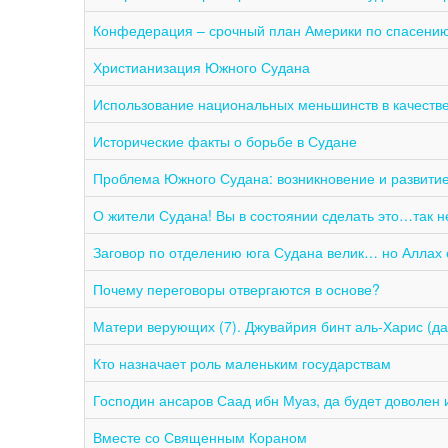
Конфедерация – срочный план Америки по спасению
Христианизация Южного Судана
Использование национальных меньшинств в качеств
Исторические факты о борьбе в Судане
Проблема Южного Судана: возникновение и развити
О жители Судана! Вы в состоянии сделать это…так н
Заговор по отделению юга Судана велик… но Аллах 
Почему переговоры отвергаются в основе?
Матери верующих (7). Джувайрия бинт аль-Харис (да
Кто назначает роль маленьким государствам
Господин ансаров Саад ибн Муаз, да будет доволен 
Вместе со Священным Кораном