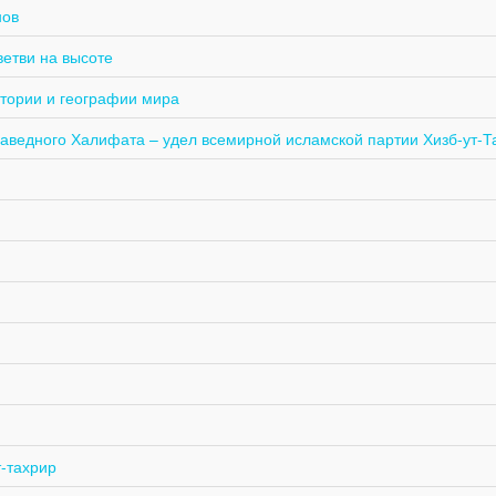
нов
ветви на высоте
стории и географии мира
аведного Халифата – удел всемирной исламской партии Хизб-ут-Т
-тахрир