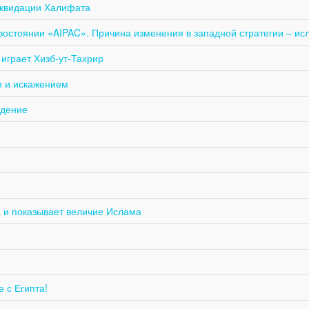
иквидации Халифата
тивостоянии «AIPAC». Причина изменения в западной стратегии – и
 играет Хизб-ут-Тахрир
м и искажением
юдение
 и показывает величие Ислама
 с Египта!