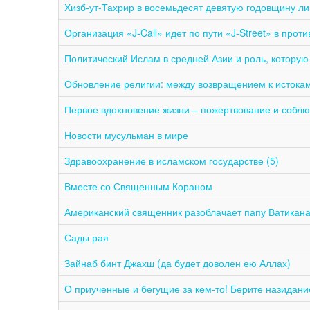
Хизб-ут-Тахрир в восемьдесят девятую годовщину л
Организация «J-Call» идет по пути «J-Street» в про
Политический Ислам в средней Азии и роль, которую
Обновление религии: между возвращением к истока
Первое вдохновение жизни – пожертвование и собл
Новости мусульман в мире
Здравоохранение в исламском государстве (5)
Вместе со Священным Кораном
Американский священник разоблачает папу Ватикана
Сады рая
Зайнаб бинт Джахш (да будет доволен ею Аллах)
О приученные и бегущие за кем-то! Берите назидание