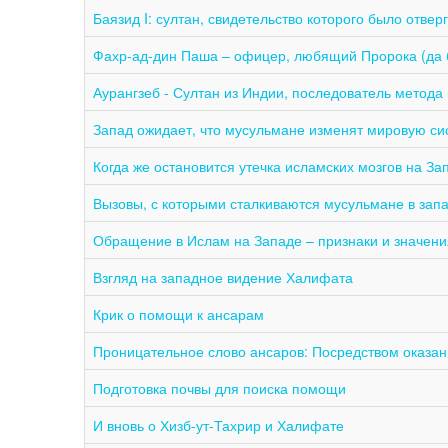
Баязид I: султан, свидетельство которого было отвер
Фахр-ад-дин Паша – офицер, любящий Пророка (да б
Аурангзеб - Султан из Индии, последователь метод
Запад ожидает, что мусульмане изменят мировую си
Когда же остановится утечка исламских мозгов на За
Вызовы, с которыми сталкиваются мусульмане в зап
Обращение в Ислам на Западе – признаки и значени
Взгляд на западное видение Халифата
Крик о помощи к ансарам
Проницательное слово ансаров: Посредством оказан
Подготовка почвы для поиска помощи
И вновь о Хизб-ут-Тахрир и Халифате