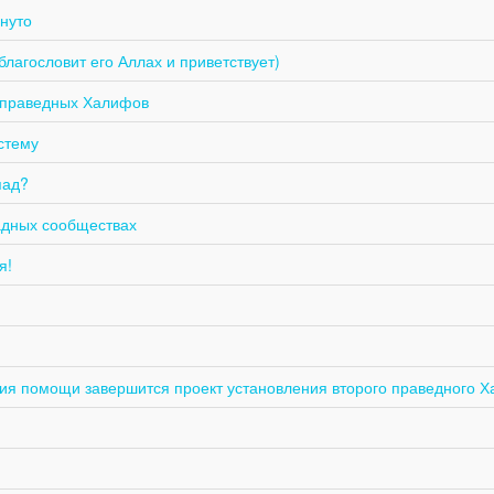
гнуто
лагословит его Аллах и приветствует)
а праведных Халифов
стему
пад?
адных сообществах
я!
ия помощи завершится проект установления второго праведного 