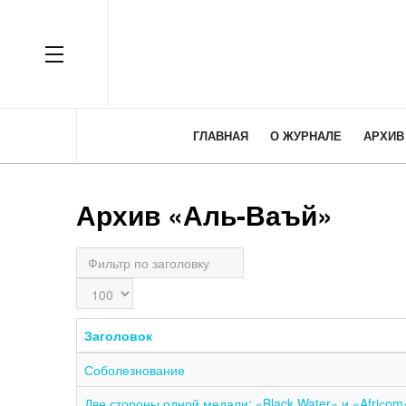
OFF CANVAS
ГЛАВНАЯ
О ЖУРНАЛЕ
АРХИВ
Архив «Аль-Ваъй»
Фильтр
по
Кол-
заголовку
во
строк:
Заголовок
Соболезнование
Две стороны одной медали: «Black Water» и «Afriсom