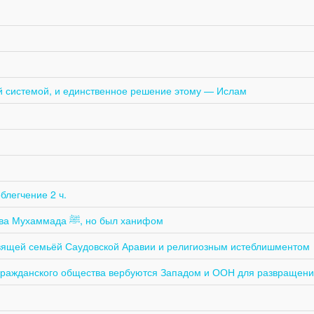
й системой, и единственное решение этому — Ислам
блегчение 2 ч.
Зайд ибн Амр ибн Нуфайл, хоть и умер до пророчества Мухаммада ﷺ, но был ханифом
ящей семьёй Саудовской Аравии и религиозным истеблишментом
гражданского общества вербуются Западом и ООН для развращен