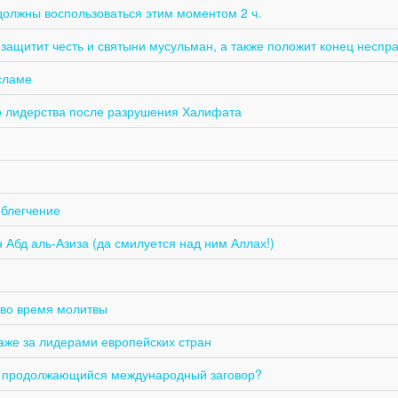
должны воспользоваться этим моментом 2 ч.
защитит честь и святыни мусульман, а также положит конец неспра
сламе
го лидерства после разрушения Халифата
облегчение
Абд аль-Азиза (да смилуется над ним Аллах!)
 во время молитвы
аже за лидерами европейских стран
и продолжающийся международный заговор?