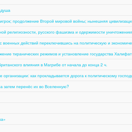
 душа
игрок; продолжение Второй мировой войны; нынешняя цивилизаци
ной религиозности, русского фашизма и одержимости уничтожени
 с военных действий переключившись на политическую и экономиче
жение тиранических режимов и установление государства Халифат 
британского влияния в Магрибе от начала до конца 2 ч.
 организации: как прокладывается дорога к политическому господ
 а затем перенёс их во Вселенную?
ка»