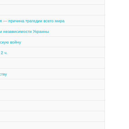
я — причина трагедии всего мира
ем независимости Украины
скую войну
2 ч.
ству