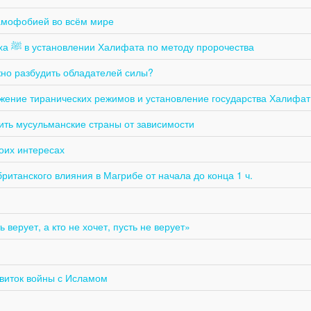
ламофобией во всём мире
Хизб ут-Тахрир и стойкость на пути Посланника Аллаха ﷺ в установлении Халифата по методу пророчества
но разбудить обладателей силы?
жение тиранических режимов и установление государства Халифат 
вить мусульманские страны от зависимости
оих интересах
британского влияния в Магрибе от начала до конца 1 ч.
 верует, а кто не хочет, пусть не верует»
виток войны с Исламом