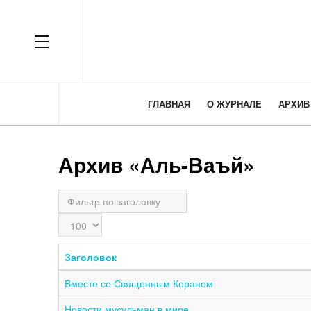
OFF CANVAS
ГЛАВНАЯ
О ЖУРНАЛЕ
АРХИВ
Архив «Аль-Ваъй»
Фильтр
по
Кол-
заголовку
во
строк:
Заголовок
Вместе со Священным Кораном
Новости мусульман в мире