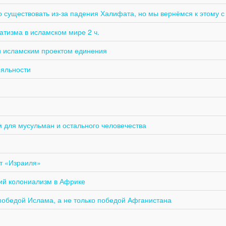
 существовать из-за падения Халифата, но мы вернёмся к этому с
атизма в исламском мире 2 ч.
и исламским проектом единения
ояльности
м примером для мусульман и остального человечества
от «Израиля»
кий колониализм в Африке
обедой Ислама, а не только победой Афганистана