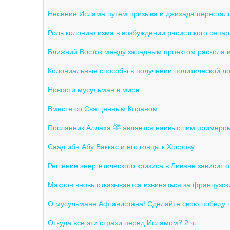
Несение Ислама путём призыва и джихада перестало
Роль колониализма в возбуждении расистского сепар
Ближний Восток между западным проектом раскола 
Колониальные способы в получении политической л
Новости мусульман в мире
Вместе со Священным Кораном
Посланник Аллаха ﷺ является наивысши
Саад ибн Абу Ваккас и его гонцы к Хосрову
Решение энергетического кризиса в Ливане зависит 
Макрон вновь отказывается извиняться за французс
О мусульмане Афганистана! Сделайте свою победу п
Откуда все эти страхи перед Исламом? 2 ч.