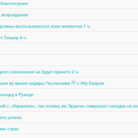
 благополучие
е возрождения
должны воспользоваться этим моментом 1 ч.
т-Тахрир 4 ч.
рого поклонение не будет принято 2 ч.
Сухайб ар-Руми... он был тем, кто пожелал стать третьим во время хиджры Посланника ﷺ с Абу Бакром
еноцид в Руанде
ий с «Израилем», так почему же Эрдоган совершает нападки на не
ога успеха
ких стран