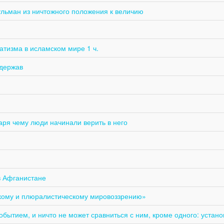
ульман из ничтожного положения к величию
атизма в исламском мире 1 ч.
хдержав
аря чему люди начинали верить в него
в Афганистане
скому и плюралистическому мировоззрению»
шим мировым событием, и ничто не может сравниться с ним, кроме одного: