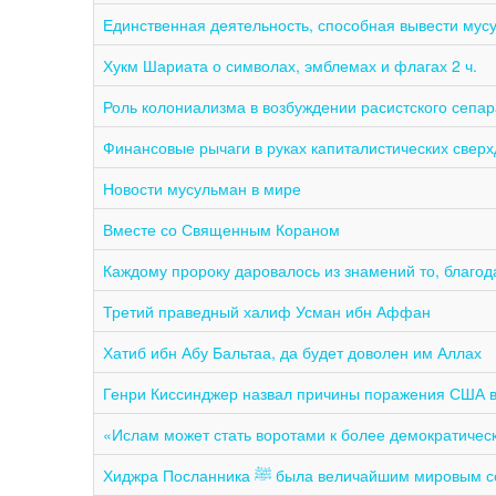
Единственная деятельность, способная вывести мус
Хукм Шариата о символах, эмблемах и флагах 2 ч.
Роль колониализма в возбуждении расистского сепар
Финансовые рычаги в руках капиталистических свер
Новости мусульман в мире
Вместе со Священным Кораном
Каждому пророку даровалось из знамений то, благод
Третий праведный халиф Усман ибн Аффан
Хатиб ибн Абу Бальтаа, да будет доволен им Аллах
Генри Киссинджер назвал причины поражения США 
«Ислам может стать воротами к более демократиче
Хиджра Посланника ﷺ была величай